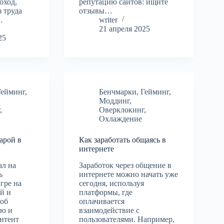
оход,
репутацию сайтов: ищите
 труда
отзывы…
…
writer
21 апреля 2025
25
Гейминг
,
Бенчмарки
,
Гейминг
,
Моддинг
,
г
,
Оверклокинг
,
Охлаждение
арой в
Как заработать общаясь в
интернете
ал на
Заработок через общение в
ь
интернете можно начать уже
гре на
сегодня, используя
ой и
платформы, где
об
оплачивается
ию и
взаимодействие с
онтент
пользователями. Например,