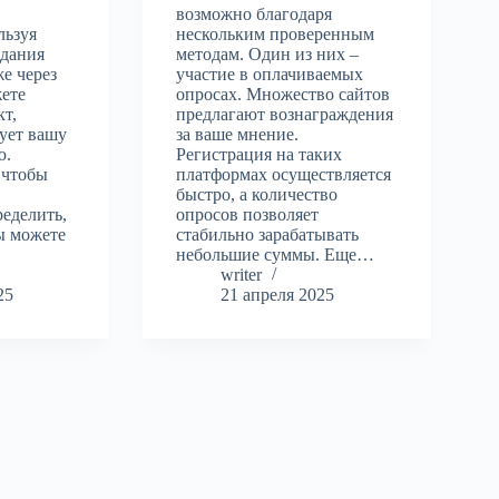
возможно благодаря
льзуя
нескольким проверенным
здания
методам. Один из них –
же через
участие в оплачиваемых
жете
опросах. Множество сайтов
т,
предлагают вознаграждения
ует вашу
за ваше мнение.
ю.
Регистрация на таких
 чтобы
платформах осуществляется
быстро, а количество
еделить,
опросов позволяет
ы можете
стабильно зарабатывать
небольшие суммы. Еще…
writer
25
21 апреля 2025