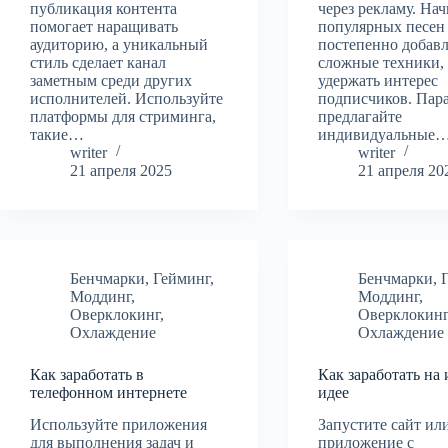
публикация контента
через рекламу. Нач
помогает наращивать
популярных песен
аудиторию, а уникальный
постепенно добав
стиль сделает канал
сложные техники,
заметным среди других
удержать интерес
исполнителей. Используйте
подписчиков. Пар
платформы для стриминга,
предлагайте
такие…
индивидуальные
writer
writer
21 апреля 2025
21 апреля 20
Бенчмарки
,
Гейминг
,
Бенчмарки
,
Моддинг
,
Моддинг
,
Оверклокинг
,
Оверклокин
Охлаждение
Охлаждение
Как заработать в
Как заработать на
телефонном интернете
идее
Используйте приложения
Запустите сайт ил
для выполнения задач и
приложение с