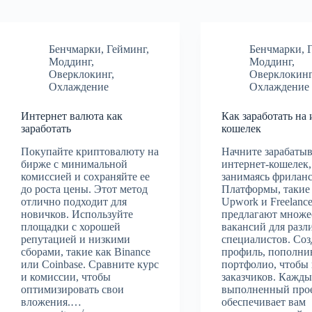
Бенчмарки
,
Гейминг
,
Бенчмарки
,
Моддинг
,
Моддинг
,
Оверклокинг
,
Оверклокин
Охлаждение
Охлаждение
Интернет валюта как
Как заработать на
заработать
кошелек
Покупайте криптовалюту на
Начните зарабатыв
бирже с минимальной
интернет-кошелек,
комиссией и сохраняйте ее
занимаясь фрилан
до роста цены. Этот метод
Платформы, такие
отлично подходит для
Upwork и Freelance
новичков. Используйте
предлагают множе
площадки с хорошей
вакансий для раз
репутацией и низкими
специалистов. Соз
сборами, такие как Binance
профиль, пополни
или Coinbase. Сравните курс
портфолио, чтобы
и комиссии, чтобы
заказчиков. Кажд
оптимизировать свои
выполненный про
вложения.…
обеспечивает вам