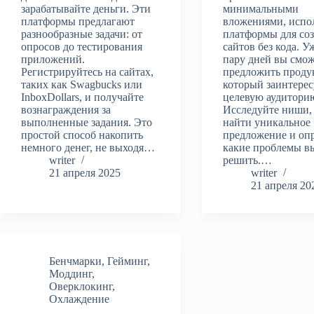
зарабатывайте деньги. Эти
минимальными
платформы предлагают
вложениями, испо
разнообразные задачи: от
платформы для со
опросов до тестирования
сайтов без кода. У
приложений.
пару дней вы смо
Регистрируйтесь на сайтах,
предложить продук
таких как Swagbucks или
который заинтерес
InboxDollars, и получайте
целевую аудитори
вознаграждения за
Исследуйте ниши,
выполненные задания. Это
найти уникальное
простой способ накопить
предложение и опр
немного денег, не выходя…
какие проблемы в
writer
решить.…
21 апреля 2025
writer
21 апреля 20
Бенчмарки
,
Гейминг
,
Моддинг
,
Оверклокинг
,
Охлаждение