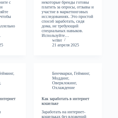
ните с
некоторые бренды готовы
 и
платить за опросы, отзывы и
ляйте
участие в маркетинговых
 чтобы
исследованиях. Это простой
способ заработать, сидя
аллельно
дома, не требующий
специальных навыков.
…
Используйте…
writer
25
21 апреля 2025
Гейминг
,
Бенчмарки
,
Гейминг
,
Моддинг
,
г
,
Оверклокинг
,
Охлаждение
 интернет
Как заработать в интернет
кошельке
и
Заработать на интернет-
кошельках без вложений