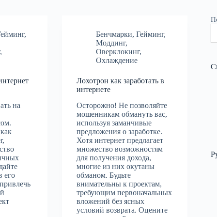
П
Гейминг
,
Бенчмарки
,
Гейминг
,
Моддинг
,
г
,
Оверклокинг
,
Охлаждение
С
 интернет
Лохотрон как заработать в
интернете
ать на
Осторожно! Не позволяйте
мошенникам обмануть вас,
сом.
используя заманчивые
 как
предложения о заработке.
r,
Хотя интернет предлагает
ство
множество возможностям
Р
личных
для получения дохода,
дайте
многие из них окутаны
в его
обманом. Будьте
 привлечь
внимательны к проектам,
ый
требующим первоначальных
ект
вложений без ясных
условий возврата. Оцените